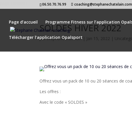
page contents
06.50.70.76.99
coaching@stephanechatelain.co
Page d’accueil
Programme Fitness sur l’application Opal
SOLDES HIVER 2022
Télécharger l’application Opalsport
par
stephanechatelain
|
Jan 15, 2022
|
Uncatego
Offrez vous un pack de 10 ou 20 séances de coac
Les offres :
Avec le code « SOLDES »