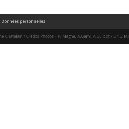
Données personnelles
ne Chatelain / Crédits Photos - P. Magne, A.Garni, A.Guilbot / UNCH