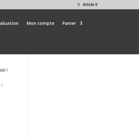
Article 0
valuation
Mon compte
Panier
 !