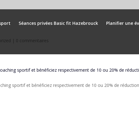
m
sport
Séances privées Basic fit Hazebrouck
Planifier une é
rized
|
0 commentaires
hing sportif et bénéficiez respectivement de 10 ou 20% de réduction