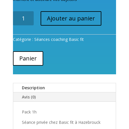
quantité
Ajouter au panier
de
Standard
1H
Catégorie :
Séances coaching Basic fit
Séance
découverte,
premier
Panier
cours
privé
chez
Basic
fit
Description
Hazebrouck
Avis (0)
Pack 1h
Séance privée chez Basic fit à Hazebrouck