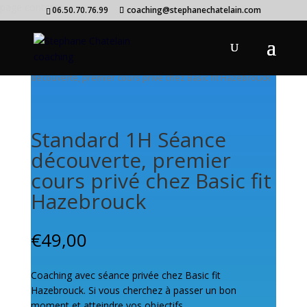
page contents
06.50.70.76.99
coaching@stephanechatelain.com
Accueil
/
Séances coaching Basic fit
/ Standard 1H Séance
découverte, premier cours privé chez Basic fit Hazebrouck
Standard 1H Séance
découverte, premier
cours privé chez Basic fit
Hazebrouck
€
49,00
Coaching avec séance privée chez Basic fit
Hazebrouck. Si vous cherchez à passer un bon
moment et atteindre vos objectifs