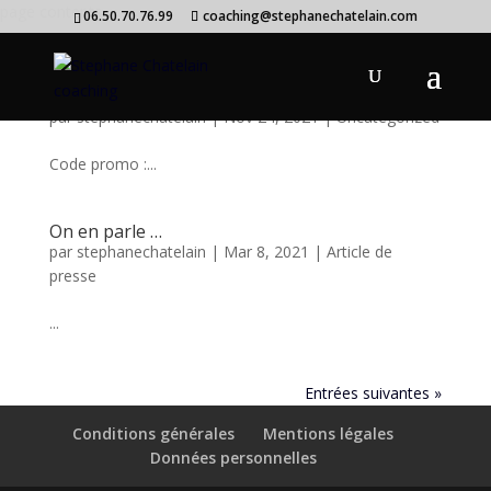
page contents
06.50.70.76.99
coaching@stephanechatelain.com
Offre Black Friday
par
stephanechatelain
|
Nov 24, 2021
|
Uncategorized
Code promo :...
On en parle …
par
stephanechatelain
|
Mar 8, 2021
|
Article de
presse
...
Entrées suivantes »
Conditions générales
Mentions légales
Données personnelles