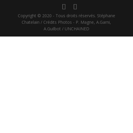
Copyright © 2020 - Tous droits réservés. Stéphane
Chatelain / Crédits Photos - P. Magne, A.Garni,
A.Guilbot / UNCHAINED