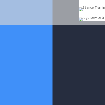
PACK 10H PRIVÉ
à votre domicile (jusque 4 pers)
60
La séance
/
euros
30
euros
après crédit
d’impôt
+ séances à distance