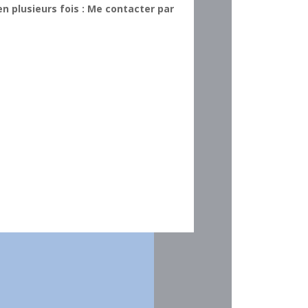
n plusieurs fois : Me contacter par
pour le coeur 
informations, 
mouvement en 
motivation po
mouvements le
En fin de la s
souvent prévu 
impressions, l
Clics
prochaine ses
Vous pouvez ut
bénéficiez de 
préparées dans
bon format d’
(Vous pouvez 