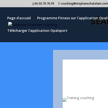
page contents
06.50.70.76.99
coaching@stephanechatelain.co
SÉA
Page d’accueil
Programme Fitness sur l’application Opal
TRAINING S.CHATELAIN
Télécharger l’application Opalsport
Une séance privée 
atteindre vos object
plus correctemen