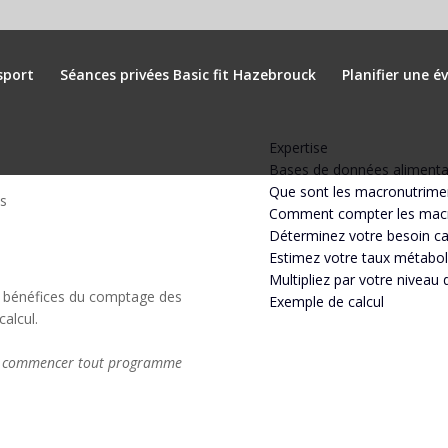
m
sport
Séances privées Basic fit Hazebrouck
Planifier une é
Expertise
Bases de données alimenta
Que sont les macronutrime
s
Comment compter les mac
Déterminez votre besoin ca
Estimez votre taux métabol
Multipliez par votre niveau d
es bénéfices du comptage des
Exemple de calcul
alcul.
 de commencer tout programme