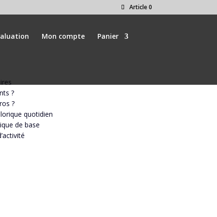
Article 0
valuation
Mon compte
Panier
ires
nts ?
ros ?
lorique quotidien
ique de base
’activité