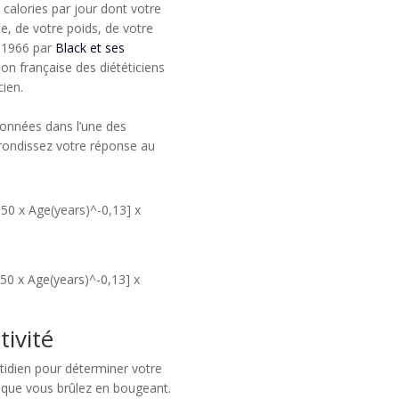
calories par jour dont votre
e, de votre poids, de votre
n 1966 par
Black et ses
ion française des diététiciens
cien.
données dans l’une des
rrondissez votre réponse au
,50 x Age(years)^-0,13] x
,50 x Age(years)^-0,13] x
tivité
otidien pour déterminer votre
s que vous brûlez en bougeant.