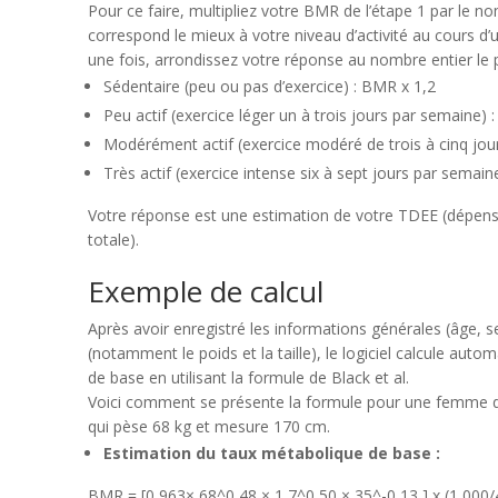
Pour ce faire, multipliez votre BMR de l’étape 1 par le n
correspond le mieux à votre niveau d’activité au cours 
une fois, arrondissez votre réponse au nombre entier le 
Sédentaire (peu ou pas d’exercice) : BMR x 1,2
Peu actif (exercice léger un à trois jours par semaine)
Modérément actif (exercice modéré de trois à cinq jou
Très actif (exercice intense six à sept jours par semai
Votre réponse est une estimation de votre TDEE (dépens
totale).
Exemple de calcul
Après avoir enregistré les informations générales (âge, 
(notamment le poids et la taille), le logiciel calcule au
de base en utilisant la formule de Black et al.
Voici comment se présente la formule pour une femme 
qui pèse 68 kg et mesure 170 cm.
Estimation du taux métabolique de base :
BMR = [0,963× 68^0,48 × 1,7^0,50 × 35^-0,13 ] x (1 000/