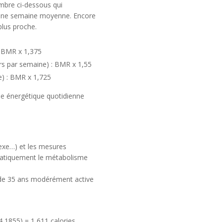
ombre ci-dessous qui
d’une semaine moyenne. Encore
plus proche.
 : BMR x 1,375
rs par semaine) : BMR x 1,55
ne) : BMR x 1,725
e énergétique quotidienne
sexe…) et les mesures
tomatiquement le métabolisme
de 35 ans modérément active
4,1855) = 1 611 calories