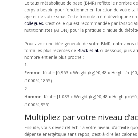
Le taux métabolique de base (BMR) reflète le nombre de 
corps a besoin pour fonctionner en fonction de votre taill
âge et de votre sexe. Cette formule a été développée e
collègues
. C’est celle qui est recommandée par l’Associat
nutritionnistes (AFDN) pour la pratique clinique du diététi
Pour avoir une idée générale de votre BMR, entrez vos 
formules plus récentes de
Black et al
. ci-dessous, puis a
nombre entier le plus proche :
Femme
: Kcal = [0,963 x Weight (kg)^0,48 x Height (m)^0
(1000/4,1855)
Homme
: Kcal = [1,083 x Weight (kg)^0,48 x Height(m)^0
(1000/4,855)
Multipliez par votre niveau d’ac
Ensuite, vous devez réfléchir à votre niveau d’activité qu
dépense énergétique sans repos, c’est-à-dire les calorie