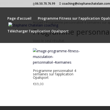
page contents
06.50.70.76.99
coaching@stephanechatelain.co
Page d’accueil
Programme Fitness sur l’application Opal
Accueil
/ Programme personnalisé 4 semaines sur ap
Programme personnali
Télécharger l’application Opalsport
Voici le seul résultat
Programme personnalisé 4
semaines sur l’application
Opalsport
€
69,00