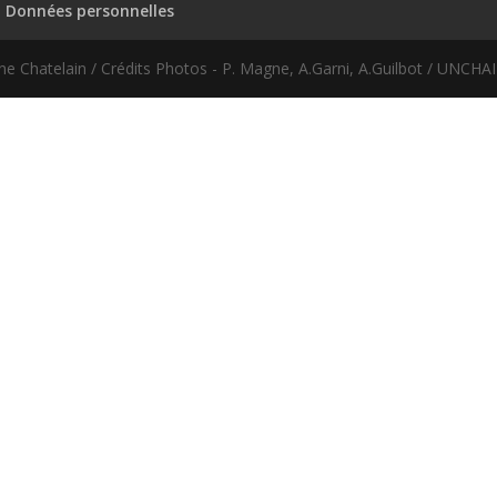
Données personnelles
ne Chatelain / Crédits Photos - P. Magne, A.Garni, A.Guilbot / UNCH