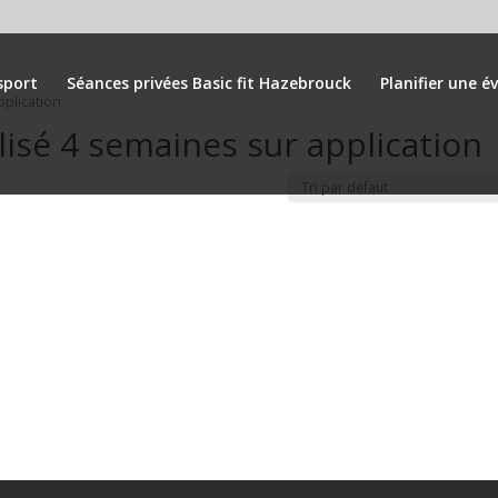
m
sport
Séances privées Basic fit Hazebrouck
Planifier une é
plication
sé 4 semaines sur application